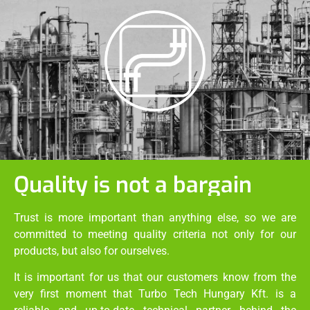
Quality is not a bargain
Trust is more important than anything else, so we are
committed to meeting quality criteria not only for our
products, but also for ourselves.
It is important for us that our customers know from the
very first moment that Turbo Tech Hungary Kft. is a