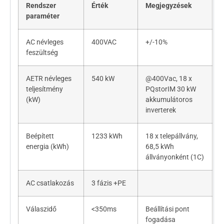
Rendszer
Érték
Megjegyzések
paraméter
AC névleges
400VAC
+/-10%
feszültség
AETR névleges
540 kW
@400Vac, 18 x
teljesítmény
PQstorIM 30 kW
(kW)
akkumulátoros
inverterek
Beépített
1233 kWh
18 x telepállvány,
energia (kWh)
68,5 kWh
állványonként (1C)
AC csatlakozás
3 fázis +PE
Válaszidő
<350ms
Beállítási pont
fogadása