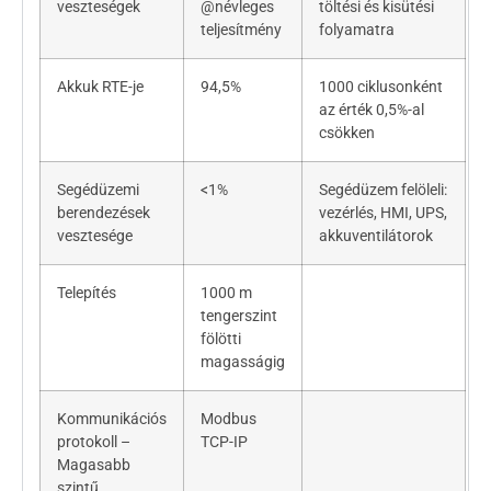
veszteségek
@névleges
töltési és kisütési
teljesítmény
folyamatra
Akkuk RTE-je
94,5%
1000 ciklusonként
az érték 0,5%-al
csökken
Segédüzemi
<1%
Segédüzem felöleli:
berendezések
vezérlés, HMI, UPS,
vesztesége
akkuventilátorok
Telepítés
1000 m
tengerszint
fölötti
magasságig
Kommunikációs
Modbus
protokoll –
TCP-IP
Magasabb
szintű