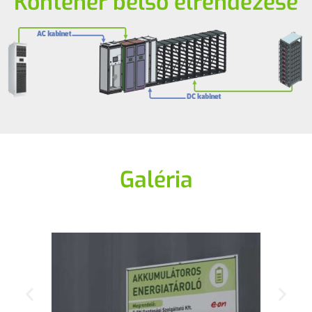
Konténer belső elrendezése
Galéria