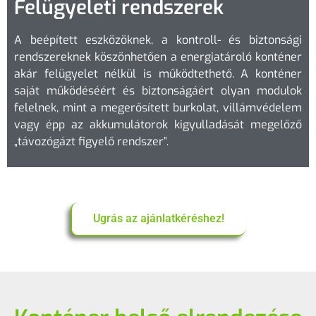
Felügyeleti rendszerek
A beépített eszközöknek, a kontroll- és biztonsági
rendszereknek köszönhetően a energiatároló konténer
akár felügyelet nélkül is működtethető. A konténer
saját működéséért és biztonságáért olyan modulok
felelnek, mint a megerősített burkolat, villámvédelem
vagy épp az akkumulátorok kigyulladását megelőző
„távozógázt figyelő rendszer”.
Ugrás az ajánlatkéréshez!