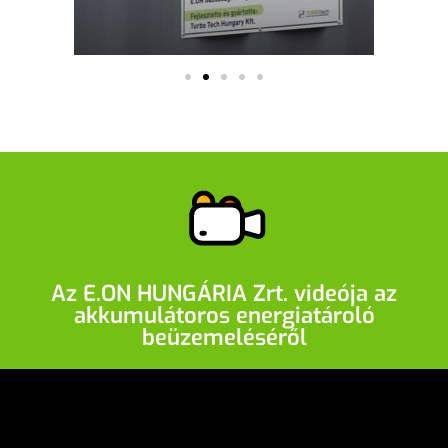
Az E.ON HUNGÁRIA Zrt. videója az
akkumulátoros energiatároló
beüzemeléséről