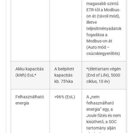
magasabb szintű
ETR-től a Modbus-
on át (távoli mód),
illetve
teljesítményadatok
fogadása a
Modbus-on át
(Auto mód –
csúcskiegyenlítés)
Akku kapacitás
A beépített
*(élettartam végén
(kWh) EoL*
kapacitás
(End of Life), 5000
kb. 75%ka
ciklus, 10 év)
Felhasználható
>96% (EoL)
A „nem
energia
felhasználható
energia” egy, a
Joule fűtés és nem
kisüthető, a SOC
tartomány alján