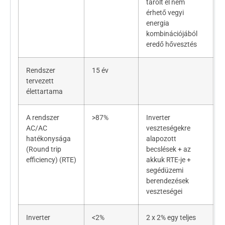
tárolt el nem
érhető vegyi
energia
kombinációjából
eredő hővesztés
Rendszer
15 év
tervezett
élettartama
A rendszer
>87%
Inverter
AC/AC
veszteségekre
hatékonysága
alapozott
(Round trip
becslések + az
efficiency) (RTE)
akkuk RTE-je +
segédüzemi
berendezések
veszteségei
Inverter
<2%
2 x 2% egy teljes