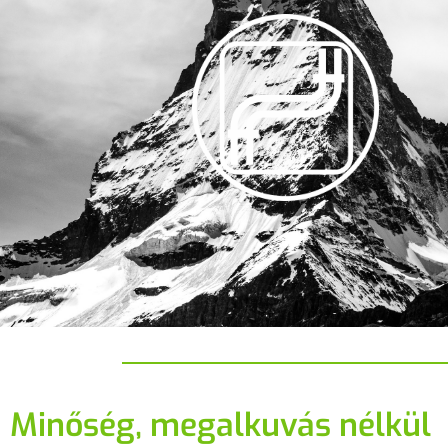
Minőség, megalkuvás nélkül