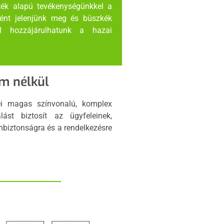
érték alapú tevékenységünkkel a
ként jelenjünk meg és büszkék
l hozzájárulhatunk a hazai
m nélkül
i magas színvonalú, komplex
alást biztosít az ügyfeleinek,
mbiztonságra és a rendelkezésre