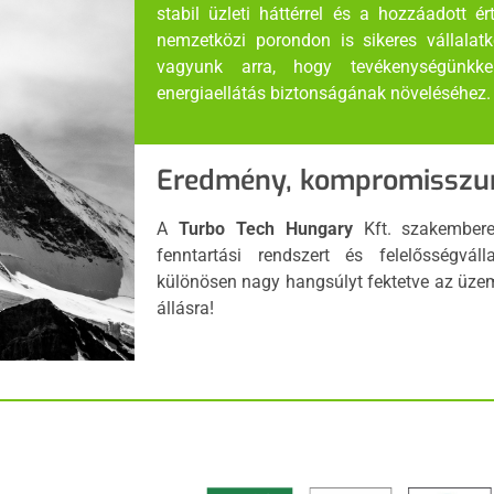
stabil üzleti háttérrel és a hozzáadott 
nemzetközi porondon is sikeres vállalat
vagyunk arra, hogy tevékenységünkke
energiaellátás biztonságának növeléséhez.
Eredmény, kompromisszu
A
Turbo Tech Hungary
Kft. szakembere
fenntartási rendszert és felelősségváll
különösen nagy hangsúlyt fektetve az üze
állásra!