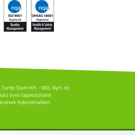
 Turbo Team Kft. - MOL Nyrt. és
húsz éves tapasztalatot
dezések fejlesztésében,