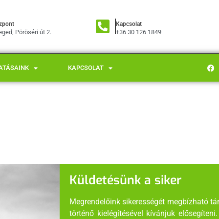
zpont
Kapcsolat
ged, Pöröséri út 2.
+36 30 126 1849
ATÁSAINK
KAPCSOLAT
Küldetésünk a siker
Megrendelőink sikerességét megbízható tár
történő kielégítésével kívánjuk elősegíten