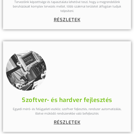
Tervezőink képzettsége és tapasztalata lehetővé teszi, hogy a megrendelőink
beruházásait komplex tervezés mellet, több szakmai területet átfogóan tudjuk
teljesíteni.
RÉSZLETEK
Szoftver- és hardver fejlesztés
Egyedi mérő- és felügyeleti eszköz, szoftver fejlesztés, rendszer automatizálás,
illetve működő rendszerekbe való befejlesztés
RÉSZLETEK