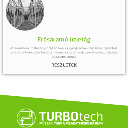
Erősáramú üzletág
Az erősáramú üzletág fő profilja az erős- és gyenge áramú rendszerek fejlesztése,
tervezés és kivitelezése, továbbá folyamatirányítási rendszerek létesítése, telepítése
és paraméterezése
RÉSZLETEK