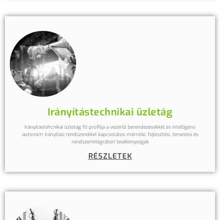
Irányítástechnikai üzletág
Irányítástehcnikai üzletág fő profilja a vezérlő berendezésekkel és intelligens
autonóm irányítási rendszerekkel kapcsolatos mérnöki, fejlesztési, tervezési és
rendszerintegrátori tevékenységek
RÉSZLETEK