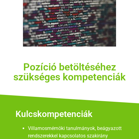
Pozíció betöltéséhez
szükséges kompetenciák
Kulcskompetenciák
Villamosmérnöki tanulmányok, beágyazott
rendszerekkel kapcsolatos szakirány