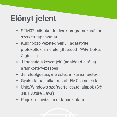
Előnyt jelent
STM32 mikrokontrollerek programozásában
szerzett tapasztalat
Különböző vezeték nélküli adatátviteli
protokollok ismerete (Bluetooth, WiFi, LoRa,
Zigbee…)
Jártasság a kevert jelű (analóg+digitális)
áramkörtervezésben
Jelfeldolgozási, méréstechnikai ismeretek
Gyakorlatban alkalmazott EMC ismeretek
Unix/Windows szoftverfejlesztői alapok (C#,
.NET, Azure, Java)
Projektmenedzsment tapasztalata