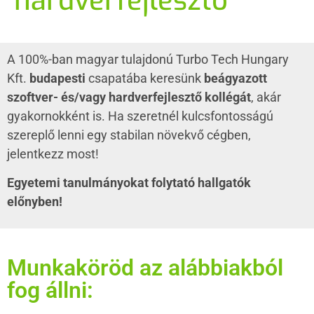
hardverfejlesztő
A 100%-ban magyar tulajdonú Turbo Tech Hungary
Kft.
budapesti
csapatába keresünk
beágyazott
szoftver- és/vagy hardverfejlesztő kollégát
, akár
gyakornokként is.
Ha szeretnél kulcsfontosságú
szereplő lenni egy stabilan növekvő cégben,
jelentkezz most!
Egyetemi tanulmányokat folytató hallgatók
előnyben!
Munkaköröd az alábbiakból
fog állni: