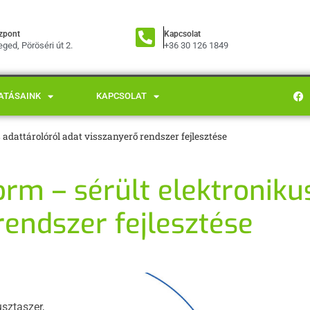
zpont
Kapcsolat
ged, Pöröséri út 2.
+36 30 126 1849
ATÁSAINK
KAPCSOLAT
dattárolóról adat visszanyerő rendszer fejlesztése
m – sérült elektronikus
rendszer fejlesztése
sztaszer,