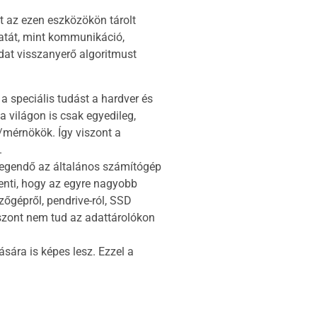
jt az ezen eszközökön tárolt
olatát, mint kommunikáció,
 adat visszanyerő algoritmust
 speciális tudást a hardver és
 világon is csak egyedileg,
/mérnökök. Így viszont a
.
elegendő az általános számítógép
lenti, hogy az egyre nagyobb
zőgépről, pendrive-ról, SSD
szont nem tud az adattárolókon
ára is képes lesz. Ezzel a