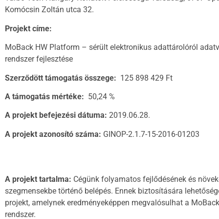
Komócsin Zoltán utca 32.
Projekt címe:
MoBack HW Platform – sérült elektronikus adattárolóról adat
rendszer fejlesztése
Szerződött támogatás összege:
125 898 429 Ft
A támogatás mértéke:
50,24 %
A projekt befejezési dátuma:
2019.06.28.
A projekt azonosító száma:
GINOP-2.1.7-15-2016-01203
A projekt tartalma:
Cégünk folyamatos fejlődésének és növeked
szegmensekbe történő belépés. Ennek biztosítására lehetőséget
projekt, amelynek eredményeképpen megvalósulhat a MoBack HW 
rendszer.