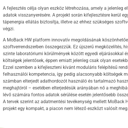
A fejlesztés célja olyan eszköz létrehozása, amely a jelenleg e
adatok visszanyerésére. A projekt során kifejlesztésre kerül e
tápenergia ellátás biztosítja, illetve az ehhez szükséges szoft
végzi.
A MoBack HW platform innovatív megoldásának köszönhetően sér
szoftverrendszerben összegezzük. Ez újszerű megközelítés, his
szinte laboratóriumi körülmények között egyedi eljárásokkal 
költségek jelentősek, éppen emiatt jelenleg csak olyan esetekb
Ezzel szemben a kifejleszteni kívánt moduláris felépítésű re
felhasználói kompetencia, így pedig alacsonyabb költségek mell
számban elterjedt adathordozót használó és tartalmazó használ
meghajtóról – esetében elterjedésük arányában nő a meghibás
lévő számára fontos adatok sérülése esetén jelentősebb összeg
A tervek szerint az adatmentési tevékenység mellett MoBack
projekt egy kompakt, a piacon nem létező eszközt valósít meg