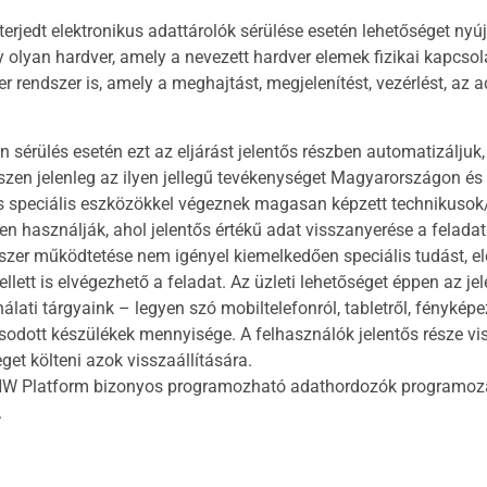
lterjedt elektronikus adattárolók sérülése esetén lehetőséget nyú
gy olyan hardver, amely a nevezett hardver elemek fizikai kapcs
ver rendszer is, amely a meghajtást, megjelenítést, vezérlést, az
ülés esetén ezt az eljárást jelentős részben automatizáljuk, a
zen jelenleg az ilyen jellegű tevékenységet Magyarországon és a
és speciális eszközökkel végeznek magasan képzett technikusok
en használják, ahol jelentős értékű adat visszanyerése a feladat
ndszer működtetése nem igényel kiemelkedően speciális tudást, 
ett is elvégezhető a feladat. Az üzleti lehetőséget éppen az je
ati tárgyaink – legyen szó mobiltelefonról, tabletről, fényképe
odott készülékek mennyisége. A felhasználók jelentős része vi
et költeni azok visszaállítására.
 HW Platform bizonyos programozható adathordozók programozás
.