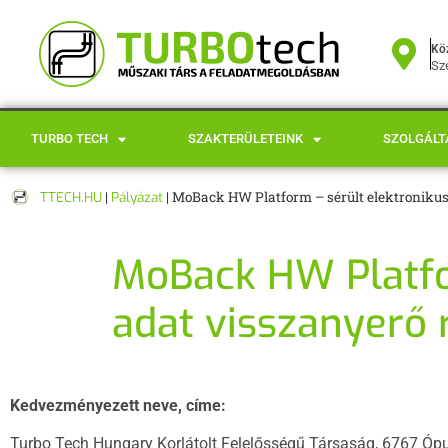
Kö
Sze
TURBO TECH
SZAKTERÜLETEINK
SZOLGÁLT
TTECH.HU
|
Pályázat
|
MoBack HW Platform – sérült elektronikus a
MoBack HW Platfor
adat visszanyerő 
Kedvezményezett neve, címe:
Turbo Tech Hungary Korlátolt Felelősségű Társaság, 6767 Ópu