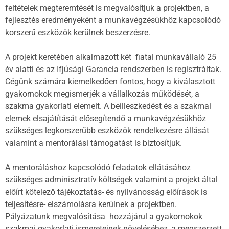
feltételek megteremtését is megvalósítjuk a projektben, a
fejlesztés eredményeként a munkavégzésükhöz kapcsolódó
korszerű eszközök kerülnek beszerzésre.
A projekt keretében alkalmazott két fiatal munkavállaló 25
év alatti és az Ifjúsági Garancia rendszerben is regisztráltak.
Cégünk számára kiemelkedően fontos, hogy a kiválasztott
gyakornokok megismerjék a vállalkozás működését, a
szakma gyakorlati elemeit. A beilleszkedést és a szakmai
elemek elsajátítását elősegítendő a munkavégzésükhöz
szükséges legkorszerűbb eszközök rendelkezésre állását
valamint a mentorálási támogatást is biztosítjuk.
A mentoráláshoz kapcsolódó feladatok ellátásához
szükséges adminisztratív költségek valamint a projekt által
előírt kötelező tájékoztatás- és nyilvánosság előírások is
teljesítésre- elszámolásra kerülnek a projektben.
Pályázatunk megvalósítása hozzájárul a gyakornokok
szakmai gyakorlati ismereteinek növeléséhez, a megszerzett