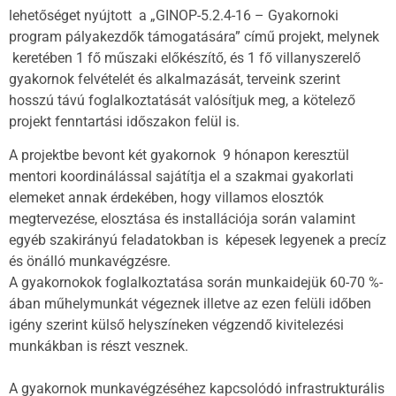
lehetőséget nyújtott a „GINOP-5.2.4-16 – Gyakornoki
program pályakezdők támogatására” című projekt, melynek
keretében 1 fő műszaki előkészítő, és 1 fő villanyszerelő
gyakornok felvételét és alkalmazását, terveink szerint
hosszú távú foglalkoztatását valósítjuk meg, a kötelező
projekt fenntartási időszakon felül is.
A projektbe bevont két gyakornok 9 hónapon keresztül
mentori koordinálással sajátítja el a szakmai gyakorlati
elemeket annak érdekében, hogy villamos elosztók
megtervezése, elosztása és installációja során valamint
egyéb szakirányú feladatokban is képesek legyenek a precíz
és önálló munkavégzésre.
A gyakornokok foglalkoztatása során munkaidejük 60-70 %-
ában műhelymunkát végeznek illetve az ezen felüli időben
igény szerint külső helyszíneken végzendő kivitelezési
munkákban is részt vesznek.
A gyakornok munkavégzéséhez kapcsolódó infrastrukturális