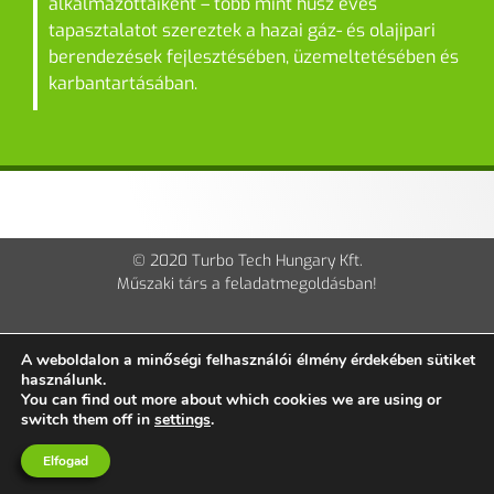
alkalmazottaiként – több mint húsz éves
tapasztalatot szereztek a hazai gáz- és olajipari
berendezések fejlesztésében, üzemeltetésében és
karbantartásában.
© 2020 Turbo Tech Hungary Kft.
Műszaki társ a feladatmegoldásban!
Impresszum
Kapcsolat
Adatvédelmi tájékoztató
A weboldalon a minőségi felhasználói élmény érdekében sütiket
használunk.
You can find out more about which cookies we are using or
switch them off in
settings
.
Elfogad